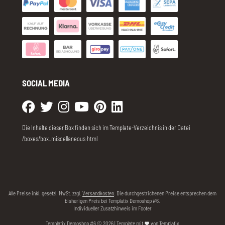
SOCIAL MEDIA
Die Inhalte dieser Box finden sich im Template-Verzeichnis in der Datei
/boxes/box_miscellaneous.html
Alle Preise inkl. gesetzl. MwSt. zzgl.
Versandkosten
. Die durchgestrichenen Preise entsprechen dem
bisherigen Preis bei Templatix Demoshop #6.
Individueller Zusatzhinweis im Footer
Templatix Demoshop #6 © 2026 | Template mit
von
Templatix