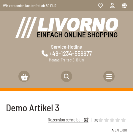
Wir versenden kostenfrei ab 50 EUR
NVER Fabrics
ntentseiten im Hauptmenü
Service-Hotline
rkenfirma
+49-1234-556677
er noch eine Seite
Montag-Freitag: 8-18 Uhr
st-Produzent
Z Firma
Demo Artikel 3
Rezension schreiben
|
(0)
Art.Nr.:
001